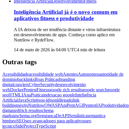
Inteligência Artificial
Desenvolvimento
Fitness
Inteligência Artificial já é o novo comum em
aplicativos fitness e produtividade
A IA deixou de ser tendência distante e virou infraestrutura
em desenvolvimento de apps. Conheça como aplico em
Nutrilow e RydeFlow.
14 de maio de 2026 às 04:00
UTC
4
min de leitura
Outras tags
Acessibilidade
acessibilidade web
AgentesAutonomos
autoridade de
dominio
backlinks
Boas Práticas
branding
digital
crawlers
CyberSecurity
desenvolvimento
web
DockerPentest
Fitness
google rich results
google search
google
seo
HTML
IAnaPratica
indexacao google
Inteligência
Artificial
JavaScript
json-ld
jsonld
legado
link
building
nextjs
Nutrilow
OWASPApi
PentAGI
PentestIA
Produtividade
p
digitais
rdf
rich results
schema
markup
schema.org
SegurancaDeAPI
Semântica
semantica
html
seo
SEO
seo avançado
seo para aplicativos
seo
tecnico
SideProject
TypeScript