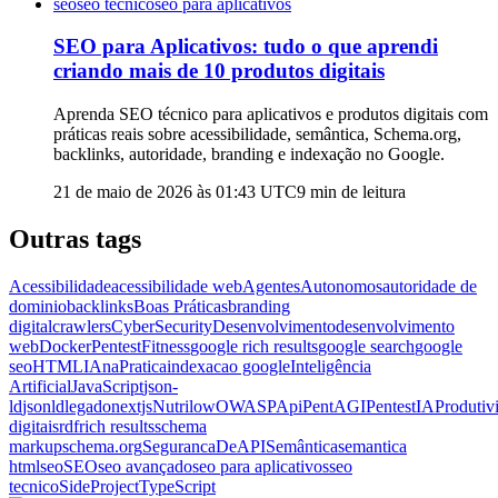
seo
seo tecnico
seo para aplicativos
SEO para Aplicativos: tudo o que aprendi
criando mais de 10 produtos digitais
Aprenda SEO técnico para aplicativos e produtos digitais com
práticas reais sobre acessibilidade, semântica, Schema.org,
backlinks, autoridade, branding e indexação no Google.
21 de maio de 2026 às 01:43
UTC
9
min de leitura
Outras tags
Acessibilidade
acessibilidade web
AgentesAutonomos
autoridade de
dominio
backlinks
Boas Práticas
branding
digital
crawlers
CyberSecurity
Desenvolvimento
desenvolvimento
web
DockerPentest
Fitness
google rich results
google search
google
seo
HTML
IAnaPratica
indexacao google
Inteligência
Artificial
JavaScript
json-
ld
jsonld
legado
nextjs
Nutrilow
OWASPApi
PentAGI
PentestIA
Produtiv
digitais
rdf
rich results
schema
markup
schema.org
SegurancaDeAPI
Semântica
semantica
html
seo
SEO
seo avançado
seo para aplicativos
seo
tecnico
SideProject
TypeScript