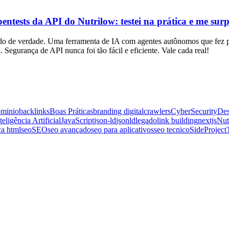
tests da API do Nutrilow: testei na prática e me sur
nado de verdade. Uma ferramenta de IA com agentes autônomos que fe
 Segurança de API nunca foi tão fácil e eficiente. Vale cada real!
ominio
backlinks
Boas Práticas
branding digital
crawlers
CyberSecurity
Des
teligência Artificial
JavaScript
json-ld
jsonld
legado
link building
nextjs
Nut
ca html
seo
SEO
seo avançado
seo para aplicativos
seo tecnico
SideProject