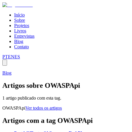
Início
Sobre
Projetos
Livros
Entrevistas
Blog
Contato
PT
EN
ES
Blog
Artigos sobre
OWASPApi
1 artigo publicado com esta tag.
OWASPApi
Ver todos os artigos
Artigos com a tag
OWASPApi