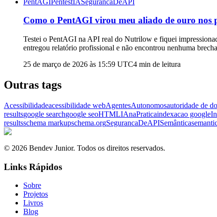
PentAGI
PentestIA
SegurancaDeAPI
Como o PentAGI virou meu aliado de ouro nos pen
Testei o PentAGI na API real do Nutrilow e fiquei impressio
entregou relatório profissional e não encontrou nenhuma brecha.
25 de março de 2026 às 15:59
UTC
4
min de leitura
Outras tags
Acessibilidade
acessibilidade web
AgentesAutonomos
autoridade de d
results
google search
google seo
HTML
IAnaPratica
indexacao google
In
results
schema markup
schema.org
SegurancaDeAPI
Semântica
semanti
© 2026 Bendev Junior. Todos os direitos reservados.
Links Rápidos
Sobre
Projetos
Livros
Blog