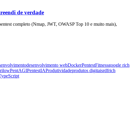
preendi de verdade
z pentest completo (Nmap, JWT, OWASP Top 10 e muito mais),
envolvimento
desenvolvimento web
DockerPentest
Fitness
google rich
rilow
PentAGI
PentestIA
Produtividade
produtos digitais
rdf
rich
TypeScript