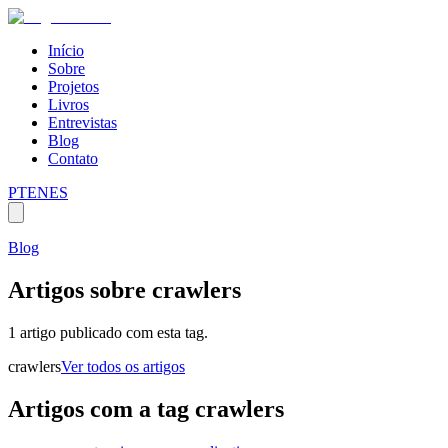
Início
Sobre
Projetos
Livros
Entrevistas
Blog
Contato
PT
EN
ES
Blog
Artigos sobre
crawlers
1 artigo publicado com esta tag.
crawlers
Ver todos os artigos
Artigos com a tag
crawlers