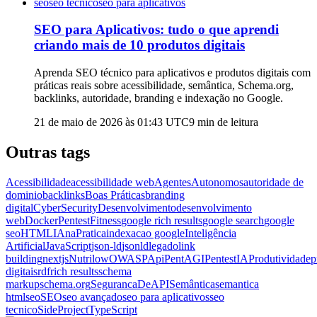
seo
seo tecnico
seo para aplicativos
SEO para Aplicativos: tudo o que aprendi
criando mais de 10 produtos digitais
Aprenda SEO técnico para aplicativos e produtos digitais com
práticas reais sobre acessibilidade, semântica, Schema.org,
backlinks, autoridade, branding e indexação no Google.
21 de maio de 2026 às 01:43
UTC
9
min de leitura
Outras tags
Acessibilidade
acessibilidade web
AgentesAutonomos
autoridade de
dominio
backlinks
Boas Práticas
branding
digital
CyberSecurity
Desenvolvimento
desenvolvimento
web
DockerPentest
Fitness
google rich results
google search
google
seo
HTML
IAnaPratica
indexacao google
Inteligência
Artificial
JavaScript
json-ld
jsonld
legado
link
building
nextjs
Nutrilow
OWASPApi
PentAGI
PentestIA
Produtividade
p
digitais
rdf
rich results
schema
markup
schema.org
SegurancaDeAPI
Semântica
semantica
html
seo
SEO
seo avançado
seo para aplicativos
seo
tecnico
SideProject
TypeScript