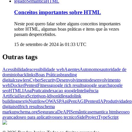
legado
Semântica
HTML
Conceitos importantes sobre HTML
Neste post quero falar sobre alguns conceitos importantes
sobre HTML, algumas boas práticas e itens que às vezes
passam despercebidos.
15 de setembro de 2024 às 01:33
UTC
Outras tags
Acessibilidade
acessibilidade web
AgentesAutonomos
autoridade de
dominio
backlinks
Boas Práticas
branding
digital
crawlers
CyberSecurity
Desenvolvimento
desenvolvimento
web
DockerPentest
Fitness
google rich results
google search
google
seo
HTML
IAnaPratica
indexacao google
Inteligência
Artificial
JavaScript
json-ld
jsonld
legado
link
building
nextjs
Nutrilow
OWASPApi
PentAGI
PentestIA
Produtividade
p
digitais
rdf
rich results
schema
markup
schema.org
SegurancaDeAPI
Semântica
semantica html
seo
seo
avançado
seo para aplicativos
seo tecnico
SideProject
TypeScript