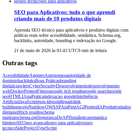
seo
seo tecnico
seo para aplicativos
SEO para Aplicativos: tudo o que aprendi
criando mais de 10 produtos digitais
Aprenda SEO técnico para aplicativos e produtos digitais com
práticas reais sobre acessibilidade, semântica, Schema.org,
backlinks, autoridade, branding e indexação no Google.
21 de maio de 2026 às 01:43
UTC
9
min de leitura
Outras tags
Acessibilidade
AgentesAutonomos
autoridade de
dominio
backlinks
Boas Práticas
branding
digital
crawlers
CyberSecurity
Desenvolvimento
desenvolvimento
web
DockerPentest
Fitness
google rich results
google search
google
seo
HTML
IAnaPratica
indexacao google
Inteligência
Artificial
JavaScript
json-ld
jsonld
legado
link
building
nextjs
Nutrilow
OWASPApi
PentAGI
PentestIA
Produtividade
p
digitais
rdf
rich results
schema
markup
schema.org
SegurancaDeAPI
Semântica
semantica
html
seo
SEO
seo avançado
seo para aplicativos
seo
tecnico
SideProject
TypeScript