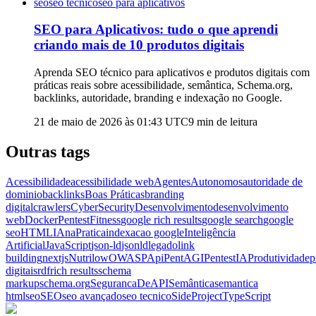
seo
seo tecnico
seo para aplicativos
SEO para Aplicativos: tudo o que aprendi
criando mais de 10 produtos digitais
Aprenda SEO técnico para aplicativos e produtos digitais com
práticas reais sobre acessibilidade, semântica, Schema.org,
backlinks, autoridade, branding e indexação no Google.
21 de maio de 2026 às 01:43
UTC
9
min de leitura
Outras tags
Acessibilidade
acessibilidade web
AgentesAutonomos
autoridade de
dominio
backlinks
Boas Práticas
branding
digital
crawlers
CyberSecurity
Desenvolvimento
desenvolvimento
web
DockerPentest
Fitness
google rich results
google search
google
seo
HTML
IAnaPratica
indexacao google
Inteligência
Artificial
JavaScript
json-ld
jsonld
legado
link
building
nextjs
Nutrilow
OWASPApi
PentAGI
PentestIA
Produtividade
p
digitais
rdf
rich results
schema
markup
schema.org
SegurancaDeAPI
Semântica
semantica
html
seo
SEO
seo avançado
seo tecnico
SideProject
TypeScript