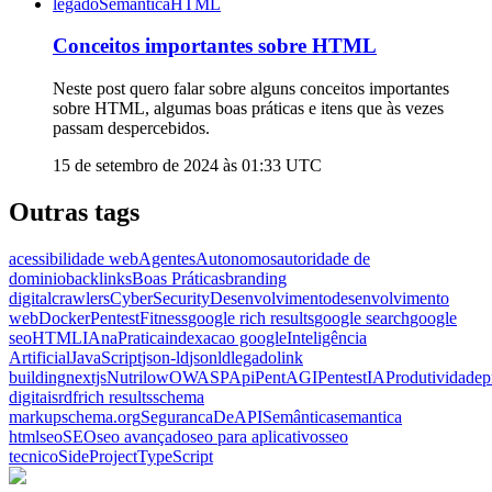
legado
Semântica
HTML
Conceitos importantes sobre HTML
Neste post quero falar sobre alguns conceitos importantes
sobre HTML, algumas boas práticas e itens que às vezes
passam despercebidos.
15 de setembro de 2024 às 01:33
UTC
Outras tags
acessibilidade web
AgentesAutonomos
autoridade de
dominio
backlinks
Boas Práticas
branding
digital
crawlers
CyberSecurity
Desenvolvimento
desenvolvimento
web
DockerPentest
Fitness
google rich results
google search
google
seo
HTML
IAnaPratica
indexacao google
Inteligência
Artificial
JavaScript
json-ld
jsonld
legado
link
building
nextjs
Nutrilow
OWASPApi
PentAGI
PentestIA
Produtividade
p
digitais
rdf
rich results
schema
markup
schema.org
SegurancaDeAPI
Semântica
semantica
html
seo
SEO
seo avançado
seo para aplicativos
seo
tecnico
SideProject
TypeScript