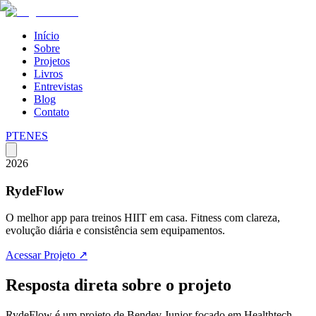
Início
Sobre
Projetos
Livros
Entrevistas
Blog
Contato
PT
EN
ES
2026
RydeFlow
O melhor app para treinos HIIT em casa. Fitness com clareza,
evolução diária e consistência sem equipamentos.
Acessar Projeto
↗
Resposta direta sobre o projeto
RydeFlow
é um projeto de Bendev Junior focado em
Healthtech,