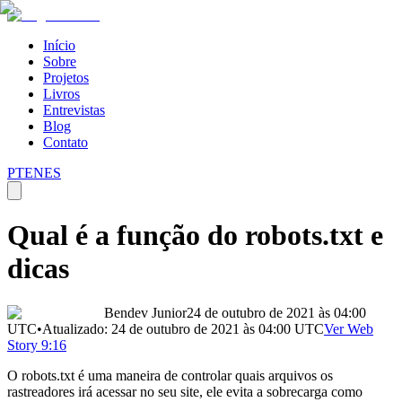
Início
Sobre
Projetos
Livros
Entrevistas
Blog
Contato
PT
EN
ES
Qual é a função do robots.txt e
dicas
Bendev Junior
24 de outubro de 2021 às 04:00
UTC
•
Atualizado:
24 de outubro de 2021 às 04:00
UTC
Ver Web
Story 9:16
O robots.txt é uma maneira de controlar quais arquivos os
rastreadores irá acessar no seu site, ele evita a sobrecarga como