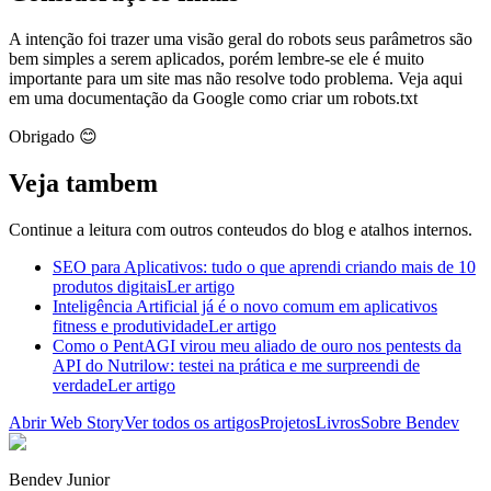
A intenção foi trazer uma visão geral do robots seus parâmetros são
bem simples a serem aplicados, porém lembre-se ele é muito
importante para um site mas não resolve todo problema. Veja aqui
em uma documentação da Google como criar um robots.txt
Obrigado 😊
Veja tambem
Continue a leitura com outros conteudos do blog e atalhos internos.
SEO para Aplicativos: tudo o que aprendi criando mais de 10
produtos digitais
Ler artigo
Inteligência Artificial já é o novo comum em aplicativos
fitness e produtividade
Ler artigo
Como o PentAGI virou meu aliado de ouro nos pentests da
API do Nutrilow: testei na prática e me surpreendi de
verdade
Ler artigo
Abrir Web Story
Ver todos os artigos
Projetos
Livros
Sobre Bendev
Bendev Junior